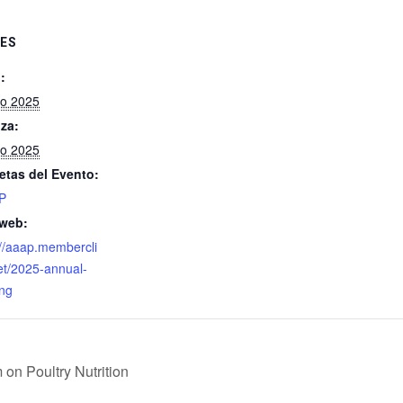
ES
:
lio 2025
iza:
lio 2025
etas del Evento:
P
 web:
://aaap.membercli
et/2025-annual-
ng
n Poultry Nutrition