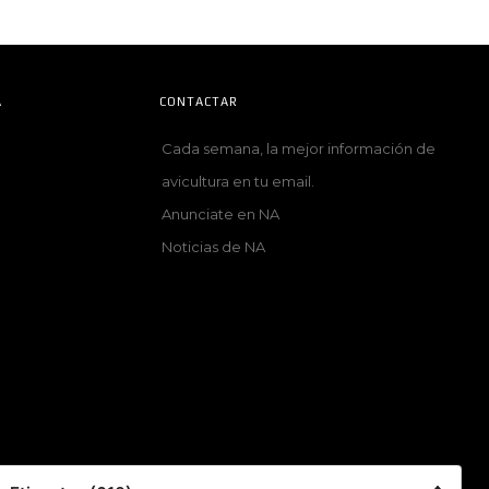
A
CONTACTAR
Cada semana, la mejor información de
avicultura en tu email.
Anunciate en NA
Noticias de NA