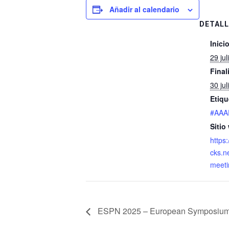
Añadir al calendario
DETALL
Inicio
29 ju
Final
30 ju
Etiqu
#AAA
Sitio
https
cks.n
meeti
ESPN 2025 – European Symposium o