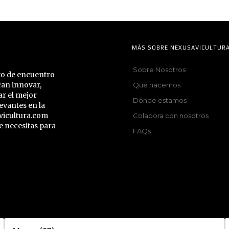
MÁS SOBRE NEXUSAVICULTUR
Sobre Nosotros
nto de encuentro
can innovar,
Qué hacemos
ar el mejor
Dónde estamos
evantes en la
vicultura.com
Colabora con nosotros
e necesitas para
FAQs