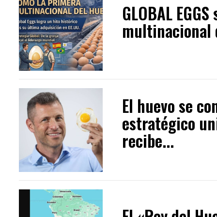
GLOBAL EGGS s
multinacional d
El huevo se co
estratégico u
recibe...
El «Rey del Hu