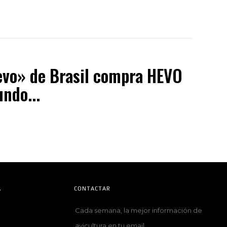
evo» de Brasil compra HEVO
ndo...
A
CONTACTAR
Cada semana, la mejor información de
avicultura en tu email.