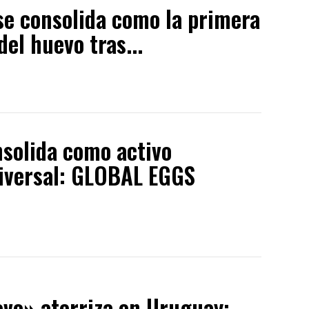
e consolida como la primera
el huevo tras...
nsolida como activo
niversal: GLOBAL EGGS
evo» aterriza en Uruguay: