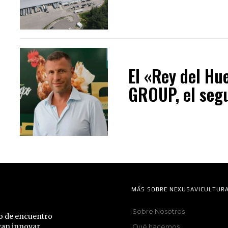
El «Rey del Hu
GROUP, el segu
MÁS SOBRE NEXUSAVICULTUR
Sobre Nosotros
to de encuentro
can innovar,
Qué hacemos