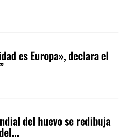
idad es Europa», declara el
”
dial del huevo se redibuja
el...