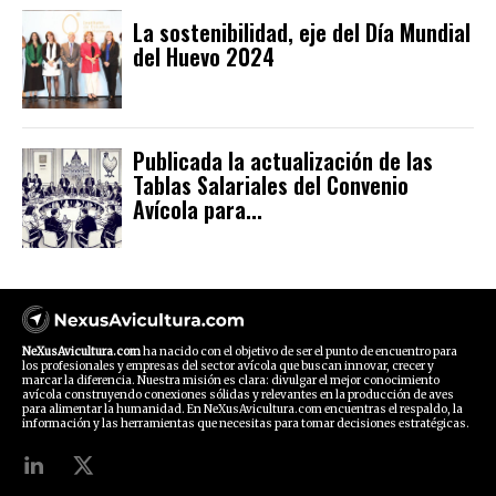
La sostenibilidad, eje del Día Mundial
del Huevo 2024
Publicada la actualización de las
Tablas Salariales del Convenio
Avícola para...
NeXusAvicultura.com
ha nacido con el objetivo de ser el punto de encuentro para
los profesionales y empresas del sector avícola que buscan innovar, crecer y
marcar la diferencia. Nuestra misión es clara: divulgar el mejor conocimiento
avícola construyendo conexiones sólidas y relevantes en la producción de aves
para alimentar la humanidad. En NeXusAvicultura.com encuentras el respaldo, la
información y las herramientas que necesitas para tomar decisiones estratégicas.