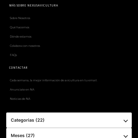
MÁS SOBRE NEXUSAVICULTURA
Sobre Nosotros
Qué hacemos
Dónde estamos
Colabora con nosotros
FAQs
CONTACTAR
Cada semana, la mejor información de avicultura en tu email.
Anunciate en NA
Noticias de NA
Categorias (22)
Meses (27)