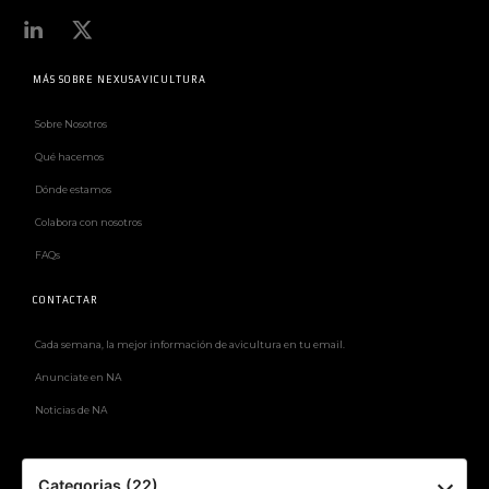
MÁS SOBRE NEXUSAVICULTURA
Sobre Nosotros
Qué hacemos
Dónde estamos
Colabora con nosotros
FAQs
CONTACTAR
Cada semana, la mejor información de avicultura en tu email.
Anunciate en NA
Noticias de NA
Categorias (22)