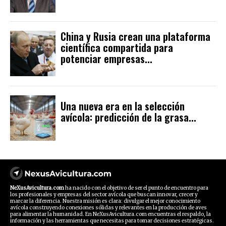
China y Rusia crean una plataforma
científica compartida para
potenciar empresas...
Una nueva era en la selección
avícola: predicción de la grasa...
NeXusAvicultura.com
ha nacido con el objetivo de ser el punto de encuentro para
los profesionales y empresas del sector avícola que buscan innovar, crecer y
marcar la diferencia. Nuestra misión es clara: divulgar el mejor conocimiento
avícola construyendo conexiones sólidas y relevantes en la producción de aves
para alimentar la humanidad. En NeXusAvicultura.com encuentras el respaldo, la
información y las herramientas que necesitas para tomar decisiones estratégicas.