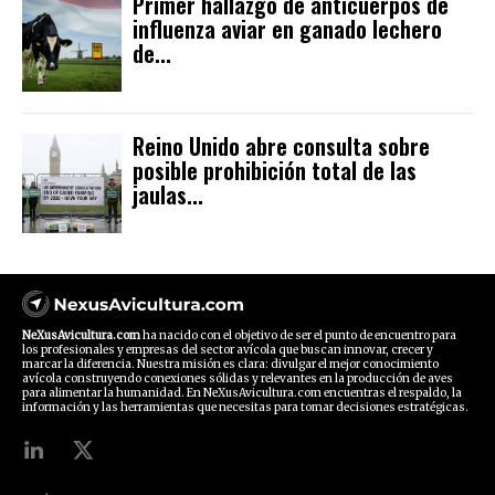
Primer hallazgo de anticuerpos de
influenza aviar en ganado lechero
de...
Reino Unido abre consulta sobre
posible prohibición total de las
jaulas...
NeXusAvicultura.com
ha nacido con el objetivo de ser el punto de encuentro para
los profesionales y empresas del sector avícola que buscan innovar, crecer y
marcar la diferencia. Nuestra misión es clara: divulgar el mejor conocimiento
avícola construyendo conexiones sólidas y relevantes en la producción de aves
para alimentar la humanidad. En NeXusAvicultura.com encuentras el respaldo, la
información y las herramientas que necesitas para tomar decisiones estratégicas.