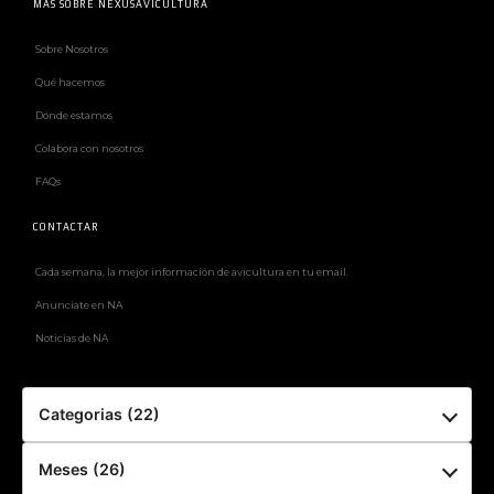
MÁS SOBRE NEXUSAVICULTURA
Sobre Nosotros
Qué hacemos
Dónde estamos
Colabora con nosotros
FAQs
CONTACTAR
Cada semana, la mejor información de avicultura en tu email.
Anunciate en NA
Noticias de NA
Categorias (22)
Meses (26)