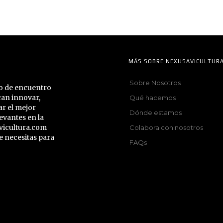
MÁS SOBRE NEXUSAVICULTUR
Sobre Nosotros
to de encuentro
can innovar,
Qué hacemos
ar el mejor
Dónde estamos
evantes en la
vicultura.com
Colabora con nosotros
e necesitas para
FAQs