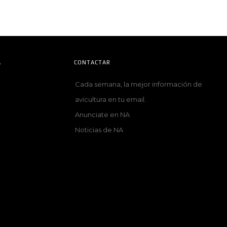
A
CONTACTAR
Cada semana, la mejor información de
avicultura en tu email.
Anunciate en NA
Noticias de NA