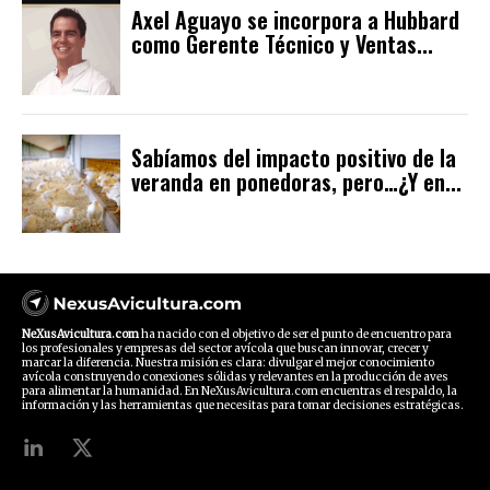
Axel Aguayo se incorpora a Hubbard
como Gerente Técnico y Ventas...
Sabíamos del impacto positivo de la
veranda en ponedoras, pero…¿Y en...
NeXusAvicultura.com
ha nacido con el objetivo de ser el punto de encuentro para
los profesionales y empresas del sector avícola que buscan innovar, crecer y
marcar la diferencia. Nuestra misión es clara: divulgar el mejor conocimiento
avícola construyendo conexiones sólidas y relevantes en la producción de aves
para alimentar la humanidad. En NeXusAvicultura.com encuentras el respaldo, la
información y las herramientas que necesitas para tomar decisiones estratégicas.