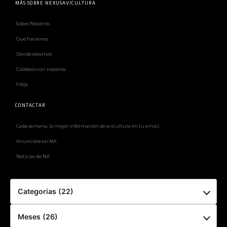
MÁS SOBRE NEXUSAVICULTURA
Sobre Nosotros
Qué hacemos
Dónde estamos
Colabora con nosotros
FAQs
CONTACTAR
Cada semana, la mejor información de avicultura en tu email.
Anunciate en NA
Noticias de NA
Categorias (22)
Meses (26)