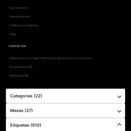
Qué hacemos
Dónde estamos
Colabora con nosotros
FAQs
CONTACTAR
Cada semana, la mejor información de avicultura en tu email.
Anunciate en NA
Noticias de NA
Categorias (22)
Meses (27)
Etiquetas (610)