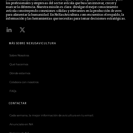
los profesionales y empresas del sector avícola que buscan innovar, crecer y
marcar la diferencia. Nuestra misión es clara: divulgar el mejor conocimiento
avícola construyendo conexiones sólidas y relevantes en la producción de aves
para alimentar la humanidad. En NeXusAvicultura.com encuentras el respaldo, la
información y las herramientas que necesitas para tomar decisiones estratégicas.
MÁS SOBRE NEXUSAVICULTURA
Sobre Nosotros
Qué hacemos
Dónde estamos
Colabora con nosotros
FAQs
CONTACTAR
Cada semana, la mejor información de avicultura en tu email.
Anunciate en NA