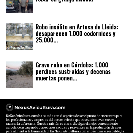
Robo insólito en Artesa de Lleida:
desaparecen 1.000 codornices y
25.000...
Grave robo en Córdoba: 1.000
perdices sustraídas y decenas
muertas ponen...
NeXusAvicultura.com
ha nacido con el objetivo de ser el punto de encuentro para
los profesionales y empresas del sector avícola que buscan innovar, crecer y
marcar la diferencia. Nuestra misión es clara: divulgar el mejor conocimiento
avícola construyendo conexiones sólidas y relevantes en la producción de aves
para alimentar la humanidad. En NeXusAvicultura.com encuentras el respaldo, la