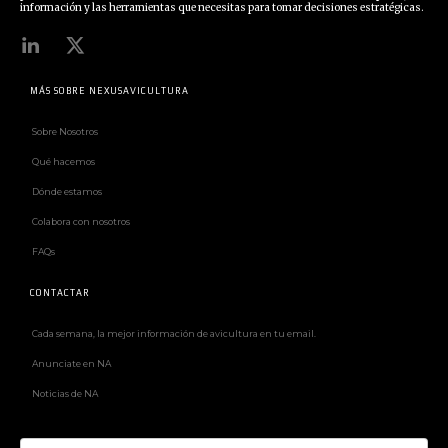
información y las herramientas que necesitas para tomar decisiones estratégicas.
MÁS SOBRE NEXUSAVICULTURA
Sobre Nosotros
Qué hacemos
Dónde estamos
Colabora con nosotros
FAQs
CONTACTAR
Cada semana, la mejor información de avicultura en tu email.
Anunciate en NA
Noticias de NA