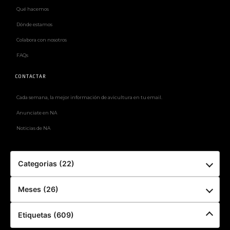
Qué hacemos
Dónde estamos
Colabora con nosotros
FAQs
CONTACTAR
Cada semana, la mejor información de avicultura en tu email.
Anunciate en NA
Noticias de NA
Categorias (22)
Meses (26)
Etiquetas (609)