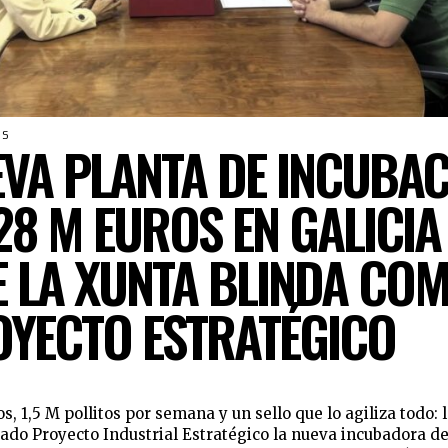
OS
VA PLANTA DE INCUBAC
28 M EUROS EN GALICIA
 LA XUNTA BLINDA CO
YECTO ESTRATÉGICO
s, 1,5 M pollitos por semana y un sello que lo agiliza todo: 
ado Proyecto Industrial Estratégico la nueva incubadora de