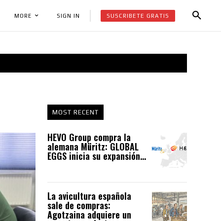
SUSCRIBETE GRATIS
SIGN IN
MORE
MOST RECENT
HEVO Group compra la
alemana Müritz: GLOBAL
EGGS inicia su expansión...
La avicultura española
sale de compras:
Agotzaina adquiere un