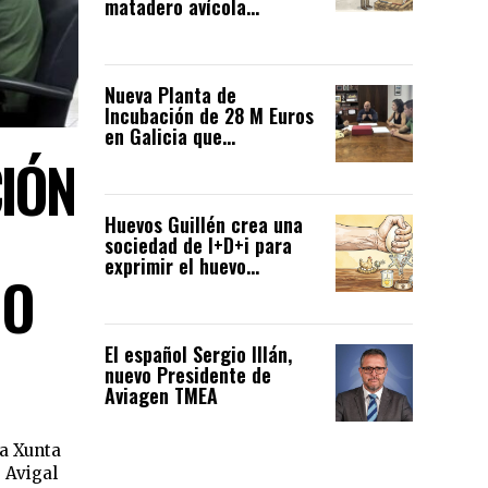
matadero avícola...
Nueva Planta de
Incubación de 28 M Euros
en Galicia que...
IÓN
Huevos Guillén crea una
sociedad de I+D+i para
exprimir el huevo...
MO
El español Sergio Illán,
nuevo Presidente de
Aviagen TMEA
la Xunta
 Avigal