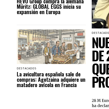
HEVO Group compra la alemana
Müritz: GLOBAL EGGS inicia su
expansión en Europa
DESTACAD
NUE
DE 
QUE
DESTACADOS
La avicultura española sale de
PRO
compras: Agotzaina adquiere un
matadero avícola en Francia
28 M Euro
ha declar