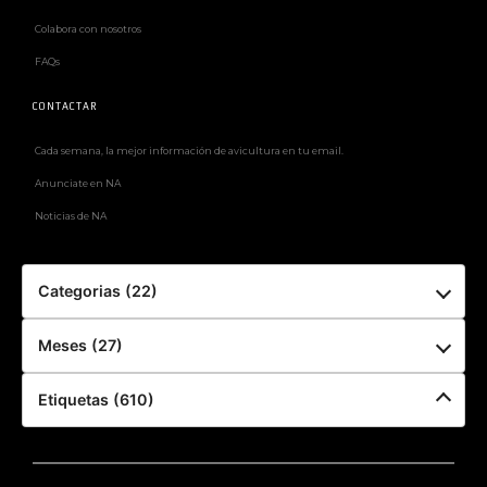
Colabora con nosotros
FAQs
CONTACTAR
Cada semana, la mejor información de avicultura en tu email.
Anunciate en NA
Noticias de NA
Categorias (22)
Meses (27)
Etiquetas (610)