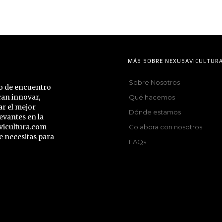
MÁS SOBRE NEXUSAVICULTUR
Sobre Nosotros
to de encuentro
can innovar,
Qué hacemos
ar el mejor
Dónde estamos
evantes en la
vicultura.com
Colabora con nosotros
e necesitas para
FAQs