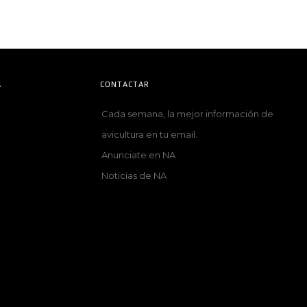
A
CONTACTAR
Cada semana, la mejor información de
avicultura en tu email.
Anunciate en NA
Noticias de NA