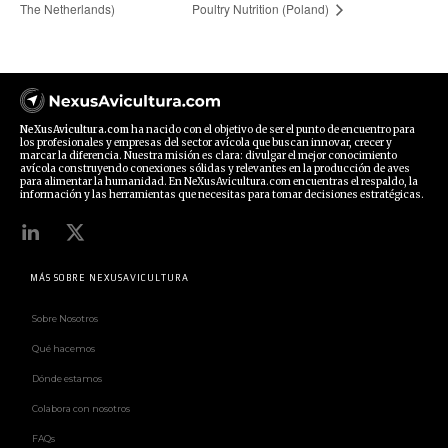
The Netherlands)
Poultry Nutrition (Poland)
NeXusAvicultura.com
ha nacido con el objetivo de ser el punto de encuentro para
los profesionales y empresas del sector avícola que buscan innovar, crecer y
marcar la diferencia. Nuestra misión es clara: divulgar el mejor conocimiento
avícola construyendo conexiones sólidas y relevantes en la producción de aves
para alimentar la humanidad. En NeXusAvicultura.com encuentras el respaldo, la
información y las herramientas que necesitas para tomar decisiones estratégicas.
MÁS SOBRE NEXUSAVICULTURA
Sobre Nosotros
Qué hacemos
Dónde estamos
Colabora con nosotros
FAQs