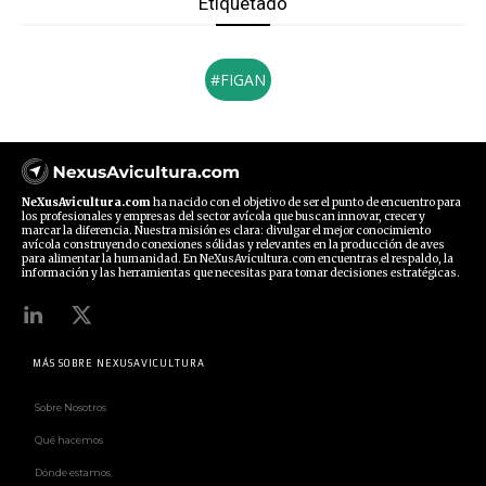
Etiquetado
#FIGAN
NeXusAvicultura.com
ha nacido con el objetivo de ser el punto de encuentro para
los profesionales y empresas del sector avícola que buscan innovar, crecer y
marcar la diferencia. Nuestra misión es clara: divulgar el mejor conocimiento
avícola construyendo conexiones sólidas y relevantes en la producción de aves
para alimentar la humanidad. En NeXusAvicultura.com encuentras el respaldo, la
información y las herramientas que necesitas para tomar decisiones estratégicas.
MÁS SOBRE NEXUSAVICULTURA
Sobre Nosotros
Qué hacemos
Dónde estamos