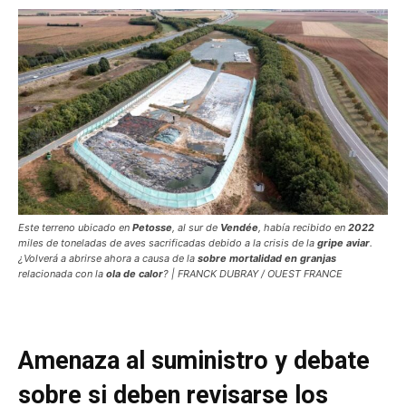
Este terreno ubicado en
Petosse
, al sur de
Vendée
, había recibido en
2022
miles de toneladas de aves sacrificadas debido a la crisis de la
gripe aviar
.
¿Volverá a abrirse ahora a causa de la
sobre mortalidad en granjas
relacionada con la
ola de calor
? | FRANCK DUBRAY / OUEST FRANCE
Amenaza al suministro y debate
sobre si deben revisarse los