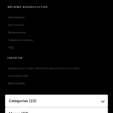
MÁS SOBRE NEXUSAVICULTURA
Sobre Nosotros
Qué hacemos
Dónde estamos
Colabora con nosotros
FAQs
CONTACTAR
Cada semana, la mejor información de avicultura en tu email.
Anunciate en NA
Noticias de NA
Categorias (22)