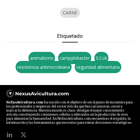
CARNE
Etiquetado
animalismo
campylobacter
E.Coli
resistencia antimicrobiana
seguridad alimentaria
NeXusAvicultura.com
ha nacido con el objetivo de ser el punto de encuentro para
los profesionales y empresas del sector avícola que buscan innovar, crecer y
marcar la diferencia. Nuestra misión es clara: divulgar el mejor conocimiento
avícola construyendo conexiones sólidas y relevantes en la producción de aves
para alimentar la humanidad. En NeXusAvicultura.com encuentras el respaldo, la
información y las herramientas que necesitas para tomar decisiones estratégicas.