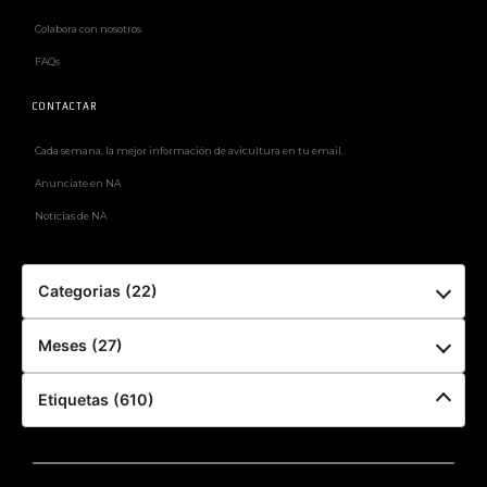
Colabora con nosotros
FAQs
CONTACTAR
Cada semana, la mejor información de avicultura en tu email.
Anunciate en NA
Noticias de NA
Categorias (22)
Meses (27)
Etiquetas (610)