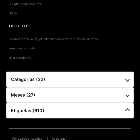
Colabora con nosotros
FAQs
CONTACTAR
Cada semana, la mejor información de avicultura en tu email.
Anunciate en NA
Noticias de NA
Categorias (22)
Meses (27)
Etiquetas (610)
Política de privacidad
Aviso legal