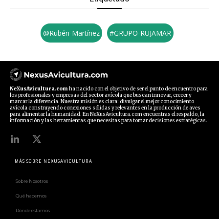
@Rubén-Martínez
#GRUPO-RUJAMAR
NeXusAvicultura.com
ha nacido con el objetivo de ser el punto de encuentro para
los profesionales y empresas del sector avícola que buscan innovar, crecer y
marcar la diferencia. Nuestra misión es clara: divulgar el mejor conocimiento
avícola construyendo conexiones sólidas y relevantes en la producción de aves
para alimentar la humanidad. En NeXusAvicultura.com encuentras el respaldo, la
información y las herramientas que necesitas para tomar decisiones estratégicas.
MÁS SOBRE NEXUSAVICULTURA
Sobre Nosotros
Qué hacemos
Dónde estamos