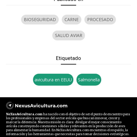
BIOSEGURIDAD
CARNE
PROCESADO
SALUD AVIAR
Etiquetado
avicultura en EEUU
Salmonella
NeXusAvicultura.com
ha nacido con el objetivo de ser el punto de encuentro para
los profesionales y empresas del sector avícola que buscan innovar, crecer y
marcar la diferencia. Nuestra misión es clara: divulgar el mejor conocimiento
avícola construyendo conexiones sólidas y relevantes en la producción de aves
para alimentar la humanidad. En NeXusAvicultura.com encuentras el respaldo, la
información y las herramientas que necesitas para tomar decisiones estratégicas.