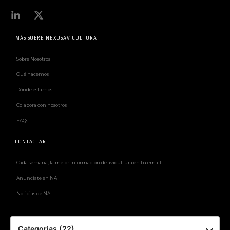
MÁS SOBRE NEXUSAVICULTURA
Sobre Nosotros
Qué hacemos
Dónde estamos
Colabora con nosotros
FAQs
CONTACTAR
Cada semana, la mejor información de avicultura en tu email.
Anunciate en NA
Noticias de NA
Categorias (22)