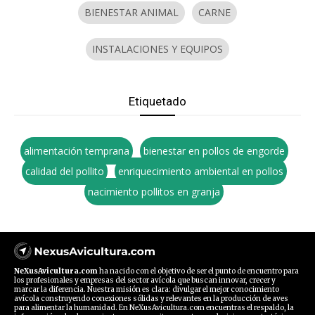
BIENESTAR ANIMAL
CARNE
INSTALACIONES Y EQUIPOS
Etiquetado
alimentación temprana
bienestar en pollos de engorde
calidad del pollito
enriquecimiento ambiental en pollos
nacimiento pollitos en granja
NeXusAvicultura.com
ha nacido con el objetivo de ser el punto de encuentro para
los profesionales y empresas del sector avícola que buscan innovar, crecer y
marcar la diferencia. Nuestra misión es clara: divulgar el mejor conocimiento
avícola construyendo conexiones sólidas y relevantes en la producción de aves
para alimentar la humanidad. En NeXusAvicultura.com encuentras el respaldo, la