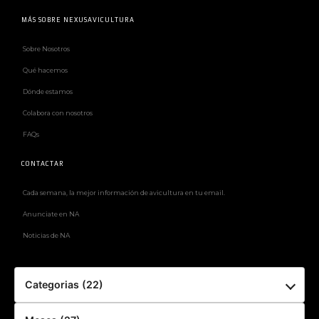
MÁS SOBRE NEXUSAVICULTURA
Sobre Nosotros
Qué hacemos
Dónde estamos
Colabora con nosotros
FAQs
CONTACTAR
Cada semana, la mejor información de avicultura en tu email.
Anunciate en NA
Noticias de NA
Categorias (22)