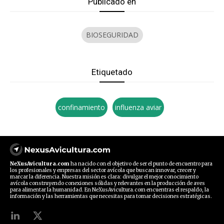
Publicado en
BIOSEGURIDAD
Etiquetado
confinamiento
influenza aviar
NeXusAvicultura.com
ha nacido con el objetivo de ser el punto de encuentro para
los profesionales y empresas del sector avícola que buscan innovar, crecer y
marcar la diferencia. Nuestra misión es clara: divulgar el mejor conocimiento
avícola construyendo conexiones sólidas y relevantes en la producción de aves
para alimentar la humanidad. En NeXusAvicultura.com encuentras el respaldo, la
información y las herramientas que necesitas para tomar decisiones estratégicas.