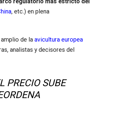
rco regulatorio mas estricto del
hina
, etc.) en plena
s amplio de la
avicultura europea
ras, analistas y decisores del
EL PRECIO SUBE
REORDENA