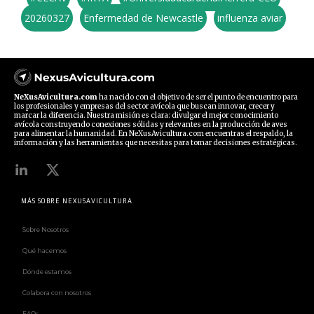
20260327
Enfermedad de Newcastle
influenza aviar
NeXusAvicultura.com
ha nacido con el objetivo de ser el punto de encuentro para
los profesionales y empresas del sector avícola que buscan innovar, crecer y
marcar la diferencia. Nuestra misión es clara: divulgar el mejor conocimiento
avícola construyendo conexiones sólidas y relevantes en la producción de aves
para alimentar la humanidad. En NeXusAvicultura.com encuentras el respaldo, la
información y las herramientas que necesitas para tomar decisiones estratégicas.
MÁS SOBRE NEXUSAVICULTURA
Sobre Nosotros
Qué hacemos
Dónde estamos
Colabora con nosotros
FAQs