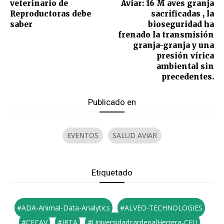
veterinario de
Aviar: 16 M aves granja
Reproductoras debe
sacrificadas , la
saber
bioseguridad ha
frenado la transmisión
granja-granja y una
presión vírica
ambiental sin
precedentes.
Publicado en
EVENTOS
SALUD AVIAR
Etiquetado
#ADA-Animal-Data-Analytics
#ALVEO-TECHNOLOGIES
#CECAV
#IRTA
#UniversidadcardenalHerrera-CEU