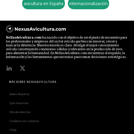
avicultura en España
internacionalización
NeXusAvicultura.com
ha nacido con el objetivo de ser el punto de encuentro para
los profesionales y empresas del sector avícola que buscan innovar, crecer y
marcar la diferencia. Nuestra misión es clara: divulgar el mejor conocimiento
avícola construyendo conexiones sólidas y relevantes en la producción de aves
para alimentar la humanidad. En NeXusAvicultura.com encuentras el respaldo, la
información y las herramientas que necesitas para tomar decisiones estratégicas.
MÁS SOBRE NEXUSAVICULTURA
Sobre Nosotros
Qué hacemos
Dónde estamos
Colabora con nosotros
FAQs