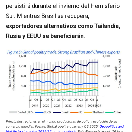
persistirá durante el invierno del Hemisferio
Sur. Mientras Brasil se recupera,
exportadores alternativos como Tailandia,
Rusia y EEUU se beneficiarán
.
Principales regiones en el mundo productoras de pollo y e
volución de su
comercio mundial.
Fuente: Global poultry quarterly Q3 2025:
Geopolitics and
bird flu to shape the 2025/26 poultry outlook
. RaboResearch report, 26 june